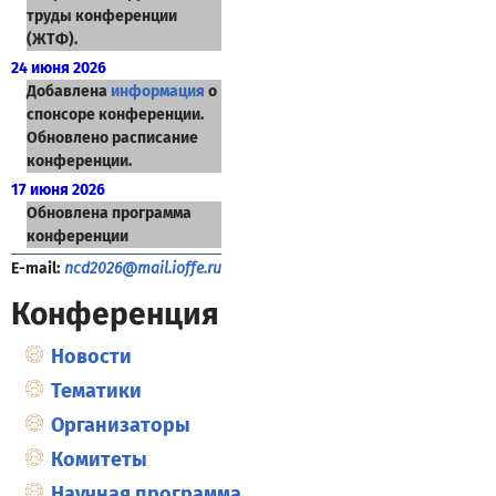
труды конференции
(ЖТФ).
24 июня 2026
Добавлена
информация
о
спонсоре конференции.
Обновлено расписание
конференции.
17 июня 2026
Обновлена программа
конференции
E-mail:
ncd2026@mail.ioffe.ru
Конференция
Новости
Тематики
Организаторы
Комитеты
Научная программа