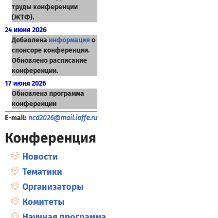
труды конференции
(ЖТФ).
24 июня 2026
Добавлена
информация
о
спонсоре конференции.
Обновлено расписание
конференции.
17 июня 2026
Обновлена программа
конференции
E-mail:
ncd2026@mail.ioffe.ru
Конференция
Новости
Тематики
Организаторы
Комитеты
Научная программа